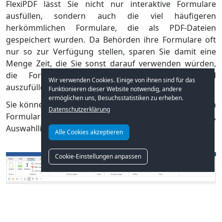
FlexiPDF lässt Sie nicht nur interaktive Formulare
ausfüllen, sondern auch die viel häufigeren
herkömmlichen Formulare, die als PDF-Dateien
gespeichert wurden. Da Behörden ihre Formulare oft
nur so zur Verfügung stellen, sparen Sie damit eine
Menge Zeit, die Sie sonst darauf verwenden würden,
die Formulare auszudrucken und von Hand
Wir verwenden Cookies. Einige von ihnen sind für das
auszufüllen.
Funktionieren dieser Website notwendig, andere
ermöglichen uns, Besuchsstatistiken zu erheben.
Sie können mit FlexiPDF auch Ihre eigenen interaktiven
Datenschutzerklärung
Formulare erstellen – inklusive Kontrollkästchen,
Auswahllisten, Eingabefeldern usw.
Alle Cookies akzeptieren
Cookie-Einstellungen anpassen