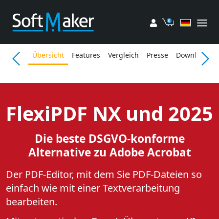
Mein Konto
Einkaufswa
Übersicht
Features
Vergleich
Presse
Download
FlexiPDF NX und 2025
Die beste DSGVO-konforme
Alternative zu Adobe Acrobat
Der PDF-Editor, mit dem Sie PDF-Dateien so
einfach wie mit einer Textverarbeitung
bearbeiten.